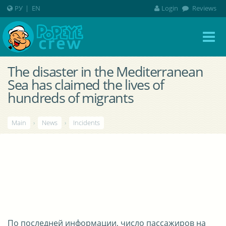
РУ
|
EN
Login
Reviews
The disaster in the Mediterranean
Sea has claimed the lives of
hundreds of migrants
Main
›
News
›
Incidents
По последней информации, число пассажиров на