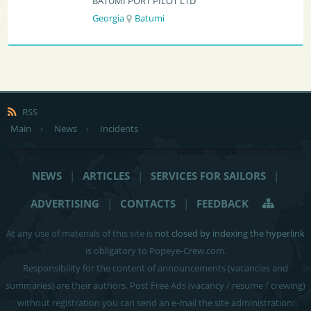
BATUMI PORT PILOT LTD
Georgia
Batumi
RSS
Main
›
News
›
Incidents
NEWS
|
ARTICLES
|
SERVICES FOR SAILORS
|
ADVERTISING
|
CONTACTS
|
FEEDBACK
At any use of materials of this site is
not closed by indexing the hyperlink
is obligatory to Popeye-Crew.com.
Responsibility for the content of announcements (vacancies and
summaries) are their authors. Post Free Ads (vacancy / resume / crewing)
without registration you can send an e-mail the site administration: