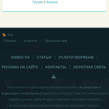
Грузия
Батуми
RSS
Главная
›
Новости
›
Происшествия
НОВОСТИ
|
СТАТЬИ
|
УСЛУГИ МОРЯКАМ
|
РЕКЛАМА НА САЙТЕ
|
КОНТАКТЫ
|
ОБРАТНАЯ СВЯЗЬ
При любом использовании материалов сайта,
не закрытая от
индексации гиперссылка
(hyperlink) на Popeye-Crew.com обязательна.
Администрация сайта «Popeye-Crew.com» не имеет никакого
отношения к морским агентствам и
не оказывает прямого