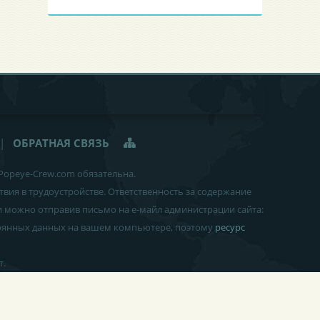
|
ОБРАТНАЯ СВЯЗЬ
 Popeye-Crew.com обязательна.
твия в трудоустройстве
. Ответственность за содержание
и можно отправив письмо на е-майл администрации сайта:
тоянных данных на вашем компьютере, поэтому
ресурс
т.