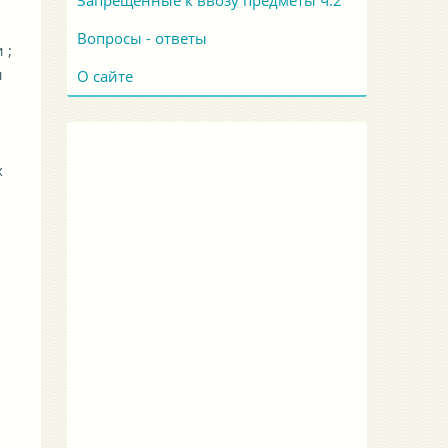
Запрещенные к ввозу предметы ч.2
Вопросы - ответы
 ;
и
О сайте
х