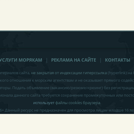
УСЛУГИ МОРЯКАМ
|
РЕКЛАМА НА САЙТЕ
|
КОНТАКТЫ
териалов сайта,
не закрытая от индексации гиперссылка
(hyperlink) на
акого отношения к морским агентствам и
не оказывает прямого содейс
авторы. Подать объявление (вакансию/резюме/крюинг) без регистраци
ционала данного сайта требуется сохранение промежуточных или пос
использует
файлы cookies браузера
.
6+
Данный ресурс не предназначен для просмотра лицам младше 16 ле