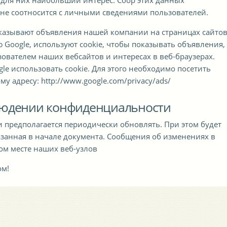
 для них наибольший интерес. Сбор этих данных
 не соотносится с личными сведениями пользователей.
оказывают объявления нашей компании на страницах сайтов
 Google, используют cookie, чтобы показывать объявления,
вателем наших вебсайтов и интересах в веб-браузерах.
le использовать cookie. Для этого необходимо посетить
у адресу: http://www.google.com/privacy/ads/
людении конфиденциальности
предполагается периодически обновлять. При этом будет
азанная в начале документа. Сообщения об изменениях в
ом месте наших веб-узлов
ом!
Альфа Навигейшн
Alpha Navigation Odessa
Украина
Одесса
Польша
Гдыня