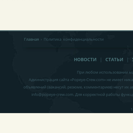
Главная
› Политика конфиденциальности
НОВОСТИ
|
СТАТЬИ
|
При любом использовании ма
Администрация сайта «Popeye-Crew.com» не имеет ник
объявлений (вакансий, резюме, комментариев) несут их 
info
@
popeye-crew.com. Для корректной работы функ
1
«Popeye-Crew Team» © 2014—2026