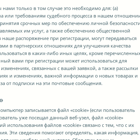
нами только в том случае это необходимо для: (а)
на или требованиям судебного процесса в нашем отношении
 принятия срочных мер по обеспечению личной безопасност
авляемых им услуг, а также обеспечению общественной
 наше распоряжение при регистрации, могут передаваться
нами в партнерских отношениях для улучшения качества
пользоваться в каких-либо иных целях, кроме перечисленны
нный вами при регистрации может использоваться для
изменениях, связанных с вашей заявкой, а также рассылки
иях и изменениях, важной информации о новых товарах и
аза от подписки на эти почтовые сообщения.
»
 компьютер записывается файл «cookie» (если пользователь
ователь уже посещал данный веб-узел, файл «cookie»
й использования файлов «cookie» связано с тем, что с их
ия. Эти сведения помогают определять, какая информация,