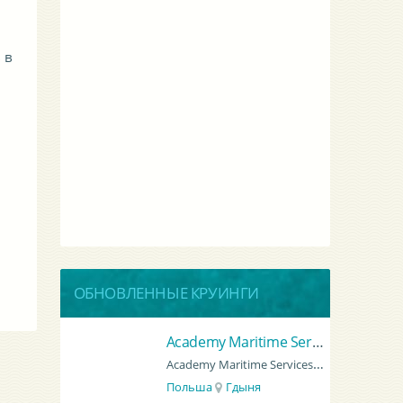
 в
ОБНОВЛЕННЫЕ КРУИНГИ
Гроно Шиппинг Эдженси
Academy Maritime Services Ltd.
GRONO SHIPPING AGENCY Spolka z o.o.
Academy Maritime Services Ltd.
Польша
Гдыня