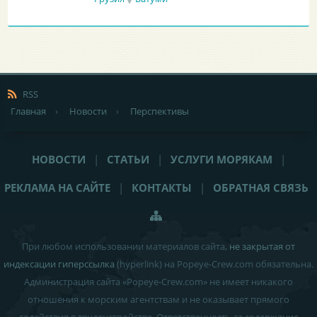
RSS
Главная
›
Новости
›
Перспективы
НОВОСТИ
|
СТАТЬИ
|
УСЛУГИ МОРЯКАМ
|
РЕКЛАМА НА САЙТЕ
|
КОНТАКТЫ
|
ОБРАТНАЯ СВЯЗЬ
При любом использовании материалов сайта,
не закрытая от
индексации гиперссылка
(hyperlink) на Popeye-Crew.com обязательна.
Администрация сайта «Popeye-Crew.com» не имеет никакого
отношения к морским агентствам и
не оказывает прямого