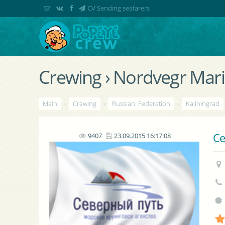
CV Sending seafarers
Crewing › Nordvegr Mar
Main
›
Crewing
›
Russian Federation
›
Kaliningrad
Се
9407
23.09.2015 16:17:08