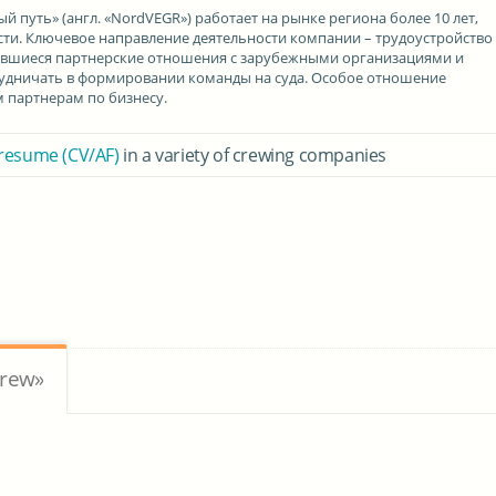
ый путь»
(англ. «NordVEGR») работает на рынке региона более 10 лет,
ти. Ключевое направление деятельности компании – трудоустройство
жившиеся партнерские отношения с зарубежными организациями и
рудничать в формировании команды на суда. Особое отношение
 партнерам по бизнесу.
 resume (CV/AF)
in a variety of crewing companies
Crew»