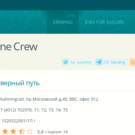
CREWING
JOBS FOR SAILORS
ine Crew
by country
CV Sending
верный путь
Kaliningrad, пр.Московский д.40, BBC, офис 912
7 (4012) 702970; 71; 72; 73; 74; 75
 1520322001/1П / 
3,4
/ оценок:
14