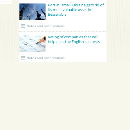
Port in Izmail. Ukraine gets rid of
its most valuable asset in
Bessarabia
Notes and observations
Rating of companies that will
help pass the English sea tests
Notes and observations
UPDATED CREWING
Academy Maritime Services Ltd.
BATUMI
Academy Maritime Services Ltd.
BATUMI 
Poland
Gdynia
Georgia