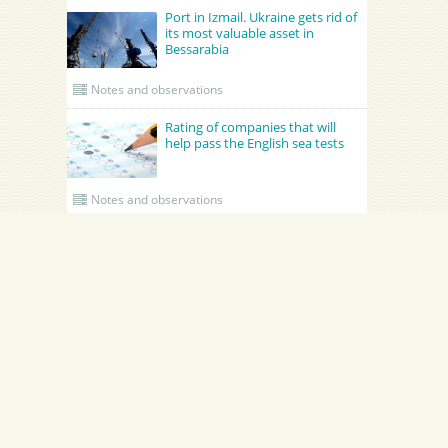
Port in Izmail. Ukraine gets rid of
its most valuable asset in
Bessarabia
Notes and observations
Rating of companies that will
help pass the English sea tests
Notes and observations
UPDATED CREWING
GRONO SHIPPING AGENCY Spolka z o.o.
Academy Maritime Services Ltd.
Academy Maritime Services Ltd.
Эдженси
Poland
Gdynia