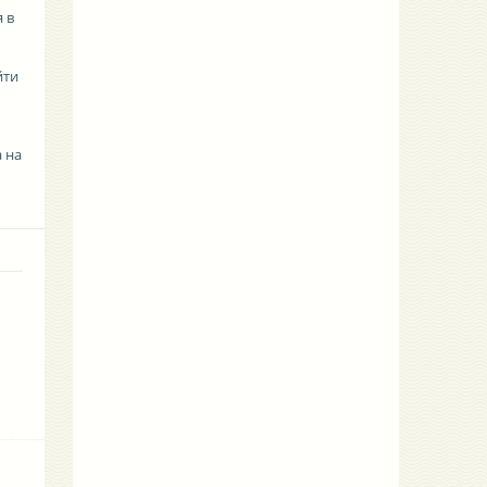
 в
йти
 на