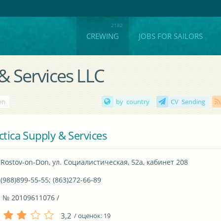
CREWING
JOBS FOR SAILORS
 & Services LLC
on
by country
CV Sending
ctica Supply & Services
Rostov-on-Don, ул. Социалистическая, 52а, кабинет 208
(988)899-55-55; (863)272-66-89
 № 20109611076 / 
3,2
/ оценок:
19