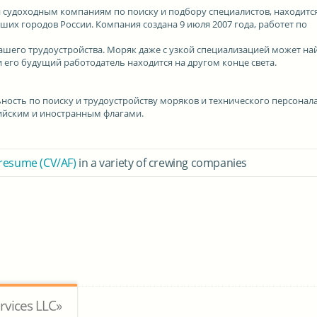
и судоходным компаниям по поиску и подбору специалистов, находится
ших городов России. Компания создана 9 июля 2007 года, работет по
шего трудоустройства. Моряк даже с узкой специализацией может на
и его будущий работодатель находится на другом конце света.
ьность по поиску и трудоустройству моряков и технического персонала
сийским и иностранным флагами.
 resume (CV/AF)
in a variety of crewing companies
rvices LLC»