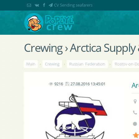
CV Sending seafarers
Crewing › Arctica Supply
Main
›
Crewing
›
Russian Federation
›
Rostov-on-D
Ar
9216
27.08.2016 13:45:01