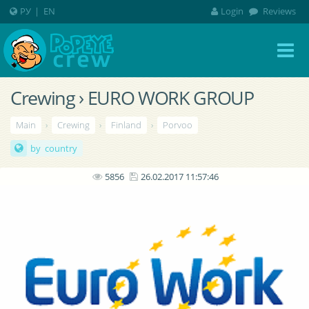
РУ
|
EN
Login
Reviews
Crewing › EURO WORK GROUP
Main
›
Crewing
›
Finland
›
Porvoo
by country
5856
26.02.2017 11:57:46