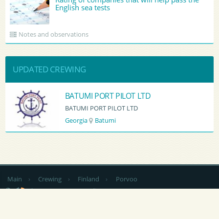
English sea tests
Notes and observations
UPDATED CREWING
BATUMI PORT PILOT LTD
BATUMI PORT PILOT LTD
Georgia
Batumi
Main
›
Crewing
›
Finland
›
Porvoo
by country
CV Sending
RSS