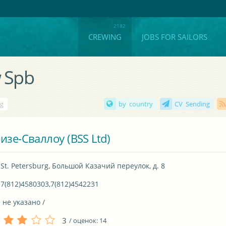
CREWING
JOBS FOR SAILORS
w Spb
rg
by country
CV Sending
изе-Сваллоу (BSS Ltd)
St. Petersburg, Большой Казачий переулок, д. 8
7(812)4580303,7(812)4542231
 не указано / 
3
/ оценок:
14