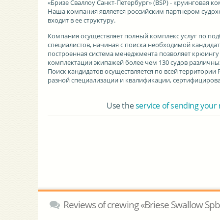
«Бризе Сваллоу Санкт-Петербург» (BSP)
- круинговая ко
Наша компания является российским партнером судохо
входит в ее структуру.
Компания осуществляет полный комплекс услуг по по
специалистов, начиная с поиска необходимой кандидат
построенная система менеджмента позволяет крюингу 
комплектации экипажей
более чем 130 судов
различных
Поиск кандидатов осуществляется по всей территории 
разной специализации и квалификации, сертифицирова
Use the
service of sending your
Reviews of crewing «Briese Swallow Sp