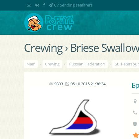
CV Sending seafarers
Crewing › Briese Swallo
Main
›
Crewing
›
Russian Federation
›
St. Petersbu
Бр
9303
05.10.2015 21:38:34