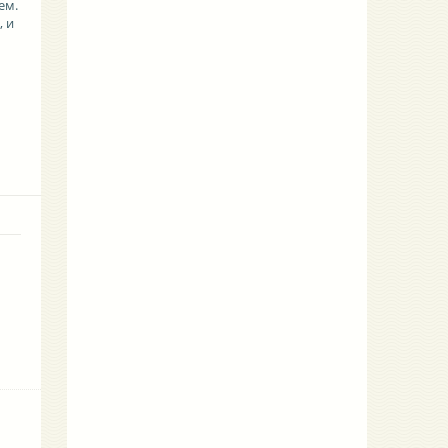
ем.
, и
и