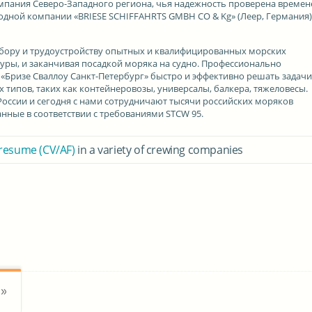
мпания Северо-Западного региона, чья надежность проверена времен
дной компании «BRIESE SCHIFFAHRTS GMBH CO & Kg» (Леер, Германия)
дбору и трудоустройству опытных и квалифицированных морских
уры, и заканчивая посадкой моряка на судно. Профессионально
«Бризе Сваллоу Санкт-Петербург» быстро и эффективно решать задач
 типов, таких как контейнеровозы, универсалы, балкера, тяжеловесы.
России и сегодня с нами сотрудничают тысячи российских моряков
нные в соответствии с требованиями STCW 95.
 resume (CV/AF)
in a variety of crewing companies
b»