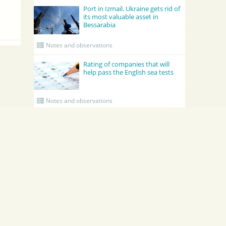
Port in Izmail. Ukraine gets rid of
its most valuable asset in
Bessarabia
Notes and observations
Rating of companies that will
help pass the English sea tests
Notes and observations
UPDATED CREWING
GRONO SHIPPING AGENCY Spolka z o.o.
Academy Maritime Services Ltd.
Academy Maritime Services Ltd.
Эдженси
Poland
Gdynia