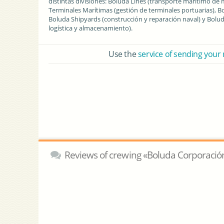
distintas divisiones: Boluda Lines (transporte marítimo de
Terminales Marítimas (gestión de terminales portuarias), 
Boluda Shipyards (construcción y reparación naval) y Boluda
logística y almacenamiento).
Use the
service of sending your
Reviews of crewing «Boluda Corporación