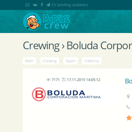
CV Sending seafarers
Crewing › Boluda Corpora
Main
›
Crewing
›
Spain
›
Valencia
Bo
7171
17.11.2015 14:05:12