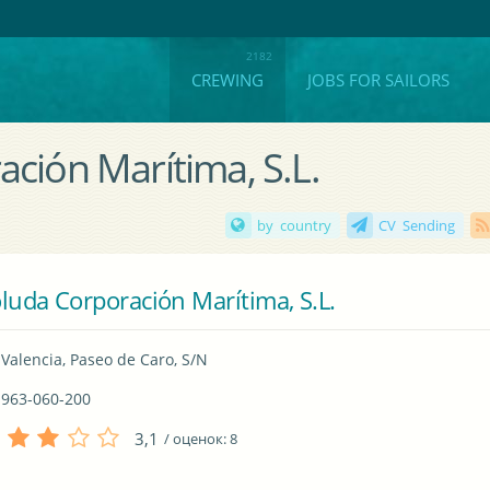
CREWING
JOBS FOR SAILORS
ción Marítima, S.L.
by country
CV Sending
luda Corporación Marítima, S.L.
Valencia, Paseo de Caro, S/N
963-060-200
3,1
/ оценок:
8