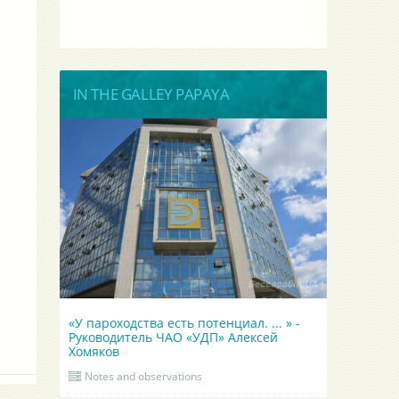
IN THE GALLEY PAPAYA
«У пароходства есть потенциал. ... » -
Руководитель ЧАО «УДП» Алексей
Хомяков
Notes and observations