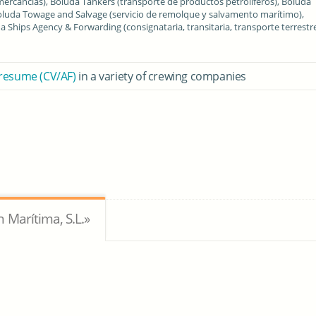
 mercancías), Boluda Tankers (transporte de productos petrolíferos), Boluda
Boluda Towage and Salvage (servicio de remolque y salvamento marítimo),
 Ships Agency & Forwarding (consignataria, transitaria, transporte terrestr
 resume (CV/AF)
in a variety of crewing companies
 Marítima, S.L.»