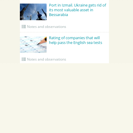
Port in Izmail. Ukraine gets rid of
its most valuable asset in
Bessarabia
Notes and observations
Rating of companies that will
help pass the English sea tests
Notes and observations
UPDATED CREWING
GRONO SHIPPING AGENCY Spolka z o.o.
Academy Maritime Services Ltd.
Academy Maritime Services Ltd.
Эдженси
Poland
Gdynia