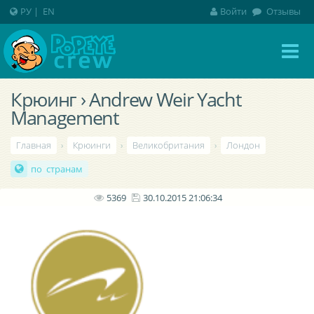
РУ
|
EN
Войти
Отзывы
Крюинг › Andrew Weir Yacht
Management
Главная
›
Крюинги
›
Великобритания
›
Лондон
по странам
5369
30.10.2015 21:06:34