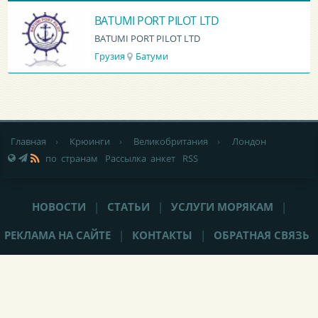
BATUMI PORT PILOT LTD
BATUMI PORT PILOT LTD
Грузия
Батуми
Главная
›
Крюинги
›
Великобритания
›
Лондон
по странам
Рассылка анкет
RSS
НОВОСТИ
|
СТАТЬИ
|
УСЛУГИ МОРЯКАМ
|
РЕКЛАМА НА САЙТЕ
|
КОНТАКТЫ
|
ОБРАТНАЯ СВЯЗЬ
При любом использовании материалов сайта,
не закрытая от
индексации гиперссылка
(hyperlink) на Popeye-Crew.com обязательна.