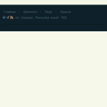
Главная
›
Крюинги
›
Перу
›
Кальяо
по странам
Рассылка анкет
RSS
НОВОСТИ
|
СТАТЬИ
|
УСЛУГИ МОРЯКАМ
|
РЕКЛАМА НА САЙТЕ
|
КОНТАКТЫ
|
ОБРАТНАЯ СВЯЗЬ
При любом использовании материалов сайта,
не закрытая от
индексации гиперссылка
(hyperlink) на Popeye-Crew.com обязательна.
Администрация сайта «Popeye-Crew.com» не имеет никакого
отношения к морским агентствам и
не оказывает прямого
содействия в трудоустройстве
. Ответственность за содержание
объявлений (вакансий, резюме, комментариев) несут их авторы.
Подать объявление (вакансию/резюме/крюинг) без регистрации
можно отправив письмо на е-майл администрации сайта: