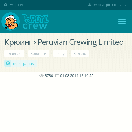
РУ
|
EN
Войти
Отзывы
Крюинг › Peruvian Crewing Limited
Главная
›
Крюинги
›
Перу
›
Кальяо
по странам
3730
01.08.2014 12:16:55