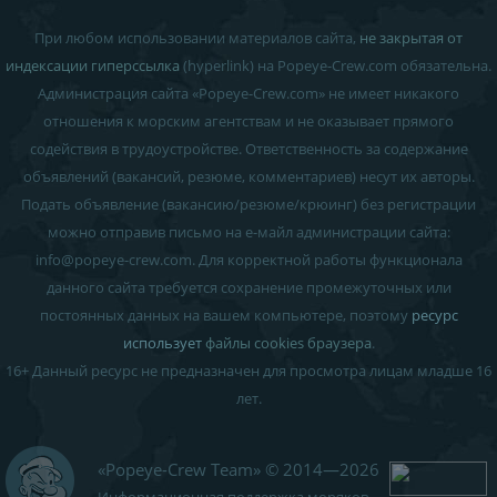
При любом использовании материалов сайта,
не закрытая от
индексации гиперссылка
(hyperlink) на Popeye-Crew.com обязательна.
Администрация сайта «Popeye-Crew.com» не имеет никакого
отношения к морским агентствам и
не оказывает прямого
содействия в трудоустройстве
. Ответственность за содержание
объявлений (вакансий, резюме, комментариев) несут их авторы.
Подать объявление (вакансию/резюме/крюинг) без регистрации
можно отправив письмо на е-майл администрации сайта:
info
@
popeye-crew.com. Для корректной работы функционала
данного сайта требуется сохранение промежуточных или
постоянных данных на вашем компьютере, поэтому
ресурс
использует
файлы cookies браузера
.
16+
Данный ресурс не предназначен для просмотра лицам младше 16
лет.
«Popeye-Crew Team» © 2014—2026
Информационная поддержка моряков