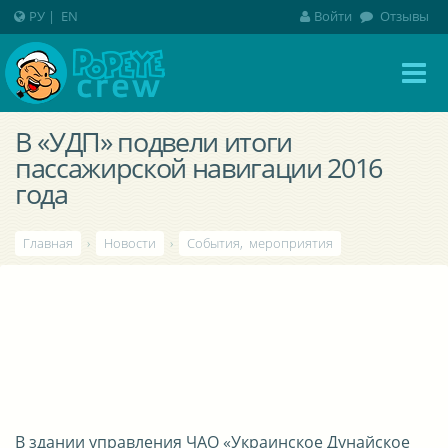
РУ
|
EN
Войти
Отзывы
В «УДП» подвели итоги
пассажирской навигации 2016
года
Главная
›
Новости
›
События, мероприятия
В здании управления ЧАО «Украинское Дунайское