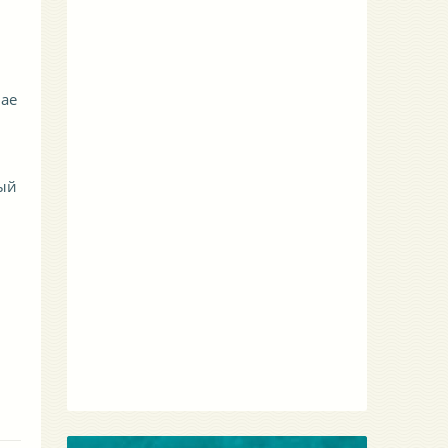
чае
вый