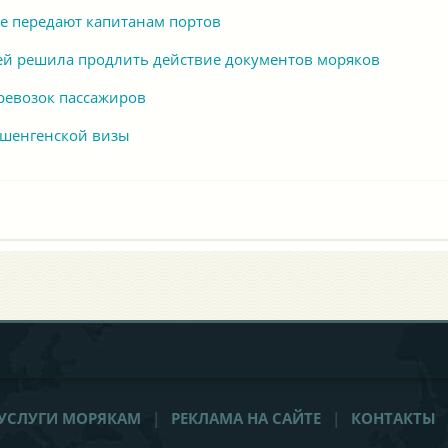
е передают капитанам портов
ей решила продлить действие документов моряков
Альфа Навигейшн
Alpha Navigation Odessa
ревозок пассажиров
Украина
Одесса
Польша
Гдыня
 шенгенской визы
УСЛУГИ МОРЯКАМ
|
РЕКЛАМА НА САЙТЕ
|
КОНТАКТЫ