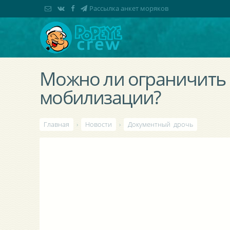
Рассылка анкет моряков
Можно ли ограничить 
мобилизации?
Главная
›
Новости
›
Документный дрочь