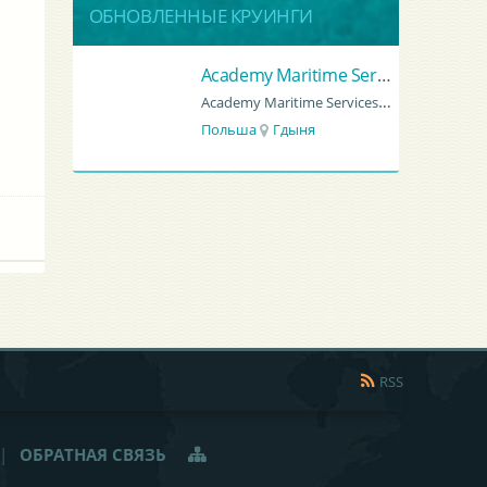
ОБНОВЛЕННЫЕ КРУИНГИ
Гроно Шиппинг Эдженси
Academy Maritime Services Ltd.
GRONO SHIPPING AGENCY Spolka z o.o.
Academy Maritime Services Ltd.
Польша
Гдыня
RSS
|
ОБРАТНАЯ СВЯЗЬ