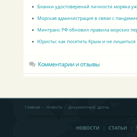
Бланки удостоверений личности моряка уж
Морская администрация в связи с пандеми
Минтранс РФ обновил правила морских пе
Юристы: как посетить Крым и не лишиться
Комментарии и отзывы
Главная
›
Новости
›
Документный дрочь
НОВОСТИ
|
СТАТЬИ
|