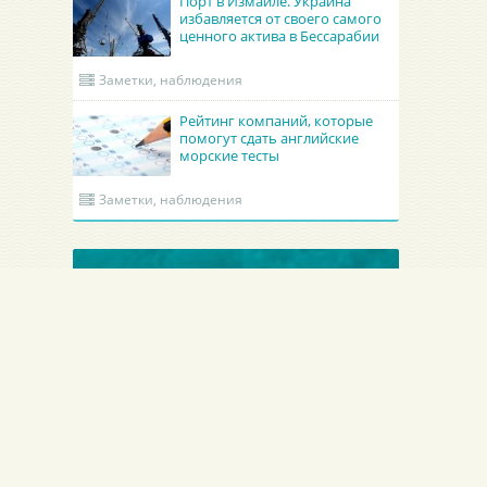
Порт в Измаиле. Украина
избавляется от своего самого
ценного актива в Бессарабии
Заметки, наблюдения
Рейтинг компаний, которые
помогут сдать английские
морские тесты
Заметки, наблюдения
ОБНОВЛЕННЫЕ КРУИНГИ
Гроно Шиппинг Эдженси
Academy Maritime Services Ltd.
GRONO SHIPPING AGENCY Spolka z o.o.
Academy Maritime Services Ltd.
Польша
Гдыня