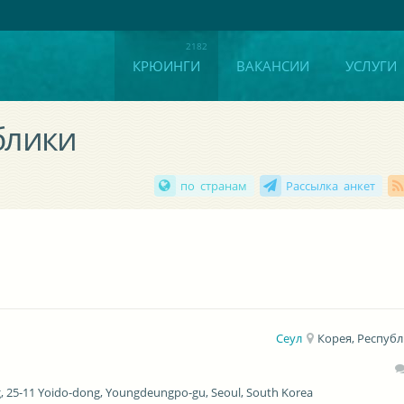
КРЮИНГИ
ВАКАНСИИ
УСЛУГИ
блики
по странам
Рассылка анкет
Сеул
Корея, Респуб
g, 25-11 Yoido-dong, Youngdeungpo-gu, Seoul, South Korea