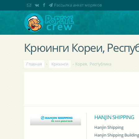
Рассылка анкет моряков
Крюинги Кореи, Респу
Главная
›
Крюинги
› Корея, Республика
HANJIN SHIPPING
Hanjin Shipping
Hanjin Shipping Buildin