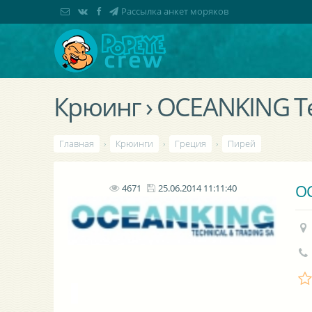
Рассылка анкет моряков
Крюинг › OCEANKING Tec
Главная
›
Крюинги
›
Греция
›
Пирей
OC
4671
25.06.2014 11:11:40