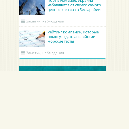
Порт в Измаиле. Украина
избавляется от своего самого
ценного актива в Бессарабии
Заметки, наблюдения
Рейтинг компаний, которые
помогут сдать английские
морские тесты
Заметки, наблюдения
ОБНОВЛЕННЫЕ КРУИНГИ
Academy Maritime Services Ltd.
BATUMI PORT PILOT LT
Academy Maritime Services Ltd.
BATUMI PORT PILOT LTD
льша
Гдыня
Грузия
Батуми