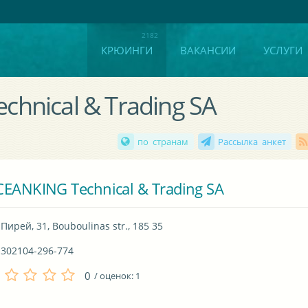
КРЮИНГИ
ВАКАНСИИ
УСЛУГИ
hnical & Trading SA
по странам
Рассылка анкет
EANKING Technical & Trading SA
Пирей, 31, Bouboulinas str., 185 35
302104-296-774
0
/ оценок:
1