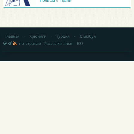
Грузия
Батуми
Главная
›
Крюинги
›
Турция
›
Стамбул
по странам
Рассылка анкет
RSS
НОВОСТИ
|
СТАТЬИ
|
УСЛУГИ МОРЯКАМ
|
РЕКЛАМА НА САЙТЕ
|
КОНТАКТЫ
|
ОБРАТНАЯ СВЯЗЬ
При любом использовании материалов сайта,
не закрытая от
индексации гиперссылка
(hyperlink) на Popeye-Crew.com обязательна.
Администрация сайта «Popeye-Crew.com» не имеет никакого
отношения к морским агентствам и
не оказывает прямого
содействия в трудоустройстве
. Ответственность за содержание