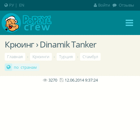
РУ
|
EN
Войти
Отзывы
Крюинг › Dinamik Tanker
Главная
›
Крюинги
›
Турция
›
Стамбул
по странам
3270
12.06.2014 9:37:24