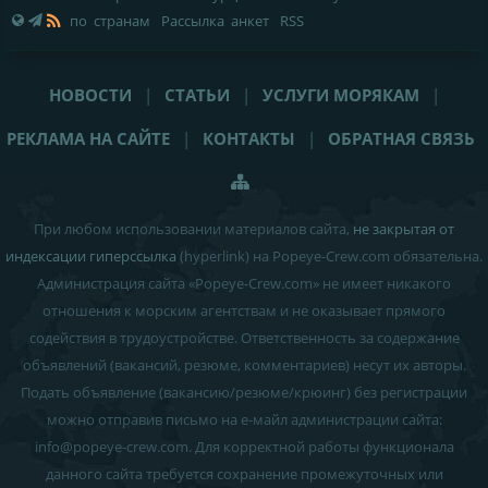
по странам
Рассылка анкет
RSS
НОВОСТИ
|
СТАТЬИ
|
УСЛУГИ МОРЯКАМ
|
РЕКЛАМА НА САЙТЕ
|
КОНТАКТЫ
|
ОБРАТНАЯ СВЯЗЬ
При любом использовании материалов сайта,
не закрытая от
индексации гиперссылка
(hyperlink) на Popeye-Crew.com обязательна.
Администрация сайта «Popeye-Crew.com» не имеет никакого
отношения к морским агентствам и
не оказывает прямого
содействия в трудоустройстве
. Ответственность за содержание
объявлений (вакансий, резюме, комментариев) несут их авторы.
Подать объявление (вакансию/резюме/крюинг) без регистрации
можно отправив письмо на е-майл администрации сайта:
info
@
popeye-crew.com. Для корректной работы функционала
данного сайта требуется сохранение промежуточных или