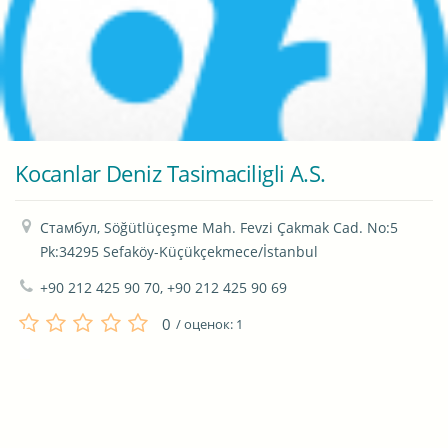
Kocanlar Deniz Tasimaciligli A.S.
Стамбул, Söğütlüçeşme Mah. Fevzi Çakmak Cad. No:5 
Pk:34295 Sefaköy-Küçükçekmece/İstanbul
+90 212 425 90 70, +90 212 425 90 69
0
/ оценок:
1