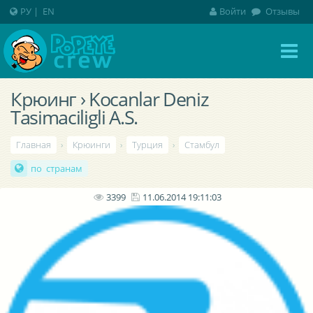
РУ
|
EN
Войти
Отзывы
Крюинг › Kocanlar Deniz
Tasimaciligli A.S.
Главная
›
Крюинги
›
Турция
›
Стамбул
по странам
3399
11.06.2014 19:11:03