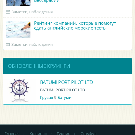
Бессарабии
Заметки, наблюдения
Рейтинг компаний, которые помогут
сдать английские морские тесты
Заметки, наблюдения
ОБНОВЛЕННЫЕ КРУИНГИ
BATUMI PORT PILOT LTD
BATUMI PORT PILOT LTD
Грузия
Батуми
Главная
›
Крюинги
›
Турция
›
Стамбул