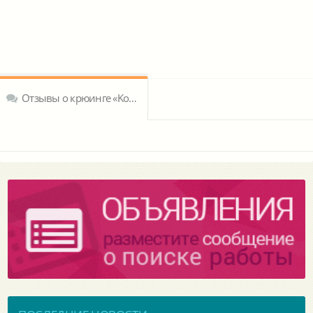
Отзывы о крюинге «Kocanlar Deniz Tasimaciligli A.S.»