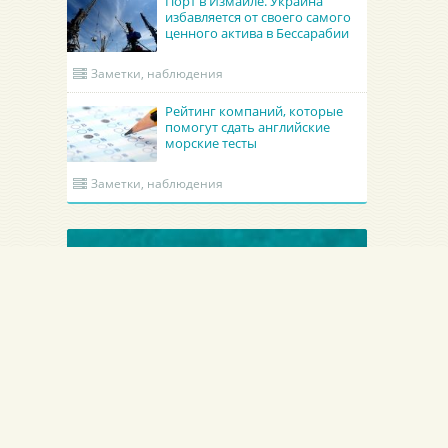
Порт в Измаиле. Украина
избавляется от своего самого
ценного актива в Бессарабии
Заметки, наблюдения
Рейтинг компаний, которые
помогут сдать английские
морские тесты
Заметки, наблюдения
ОБНОВЛЕННЫЕ КРУИНГИ
Гроно Шиппинг Эдженси
Academy Maritime Services Ltd.
GRONO SHIPPING AGENCY Spolka z o.o.
Academy Maritime Services Ltd.
Польша
Гдыня