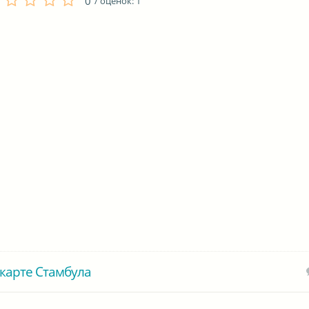
0
/ оценок:
1
карте Стамбула