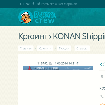
Рассылка анкет моряков
Крюинг › KONAN Shippin
Главная
›
Крюинги
›
Турция
›
Стамбул
KO
3792
11.06.2014 14:31:41
KO