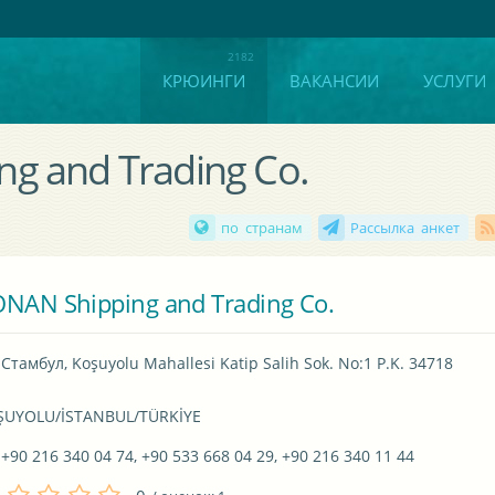
КРЮИНГИ
ВАКАНСИИ
УСЛУГИ
g and Trading Co.
по странам
Рассылка анкет
NAN Shipping and Trading Co.
Стамбул, Koşuyolu Mahallesi Katip Salih Sok. No:1 P.K. 34718 

ŞUYOLU/İSTANBUL/TÜRKİYE
+90 216 340 04 74, +90 533 668 04 29, +90 216 340 11 44