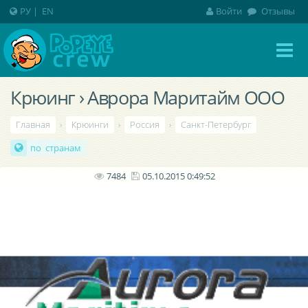
РУ
|
EN
Войти
Отзывы
Крюинг › Аврора Маритайм ООО
Главная
›
Крюинги
›
Россия
›
Санкт-Петербург
по странам
7484
05.10.2015 0:49:52