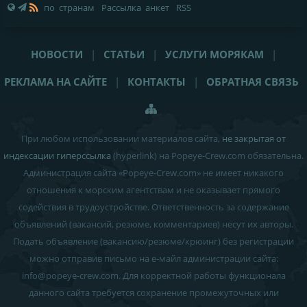
по странам
Рассылка анкет
RSS
НОВОСТИ
|
СТАТЬИ
|
УСЛУГИ МОРЯКАМ
|
РЕКЛАМА НА САЙТЕ
|
КОНТАКТЫ
|
ОБРАТНАЯ СВЯЗЬ
При любом использовании материалов сайта,
не закрытая от
индексации гиперссылка
(hyperlink) на Popeye-Crew.com обязательна.
Администрация сайта «Popeye-Crew.com» не имеет никакого
отношения к морским агентствам и
не оказывает прямого
содействия в трудоустройстве
. Ответственность за содержание
объявлений (вакансий, резюме, комментариев) несут их авторы.
Подать объявление (вакансию/резюме/крюинг) без регистрации
можно отправив письмо на е-майл администрации сайта:
info
@
popeye-crew.com. Для корректной работы функционала
данного сайта требуется сохранение промежуточных или