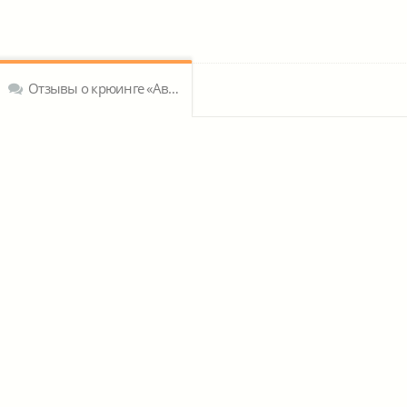
Отзывы о крюинге «Аврора Маритайм ООО»