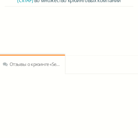
(CV/AF)
во множество крюинговых компаний
Отзывы о крюинге «Seaways International Ltd»