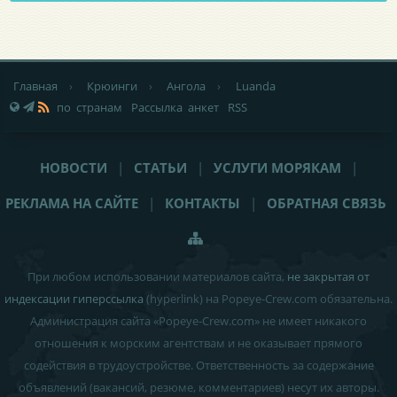
Главная
›
Крюинги
›
Ангола
›
Luanda
по странам
Рассылка анкет
RSS
НОВОСТИ
|
СТАТЬИ
|
УСЛУГИ МОРЯКАМ
|
РЕКЛАМА НА САЙТЕ
|
КОНТАКТЫ
|
ОБРАТНАЯ СВЯЗЬ
При любом использовании материалов сайта,
не закрытая от
индексации гиперссылка
(hyperlink) на Popeye-Crew.com обязательна.
Администрация сайта «Popeye-Crew.com» не имеет никакого
отношения к морским агентствам и
не оказывает прямого
содействия в трудоустройстве
. Ответственность за содержание
объявлений (вакансий, резюме, комментариев) несут их авторы.