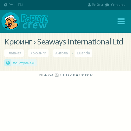
РУ
|
EN
Войти
Отзывы
Крюинг › Seaways International Ltd
Главная
›
Крюинги
›
Ангола
›
Luanda
по странам
4369
10.03.2014 18:08:07