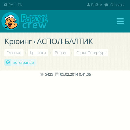
РУ
|
EN
Войти
Отзывы
Крюинг › АСПОЛ-БАЛТИК
Главная
›
Крюинги
›
Россия
›
Санкт-Петербург
по странам
5425
05.02.2014 0:41:06