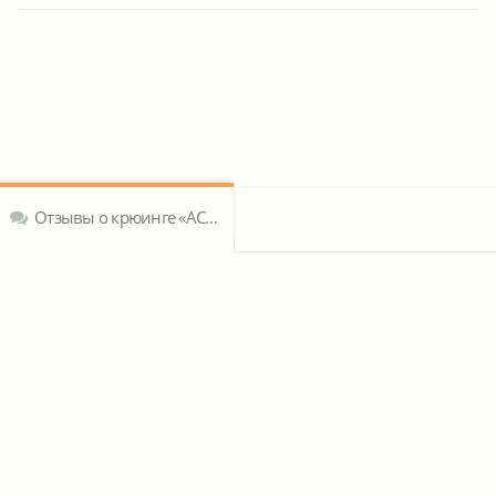
Отзывы о крюинге «АСПОЛ-БАЛТИК»