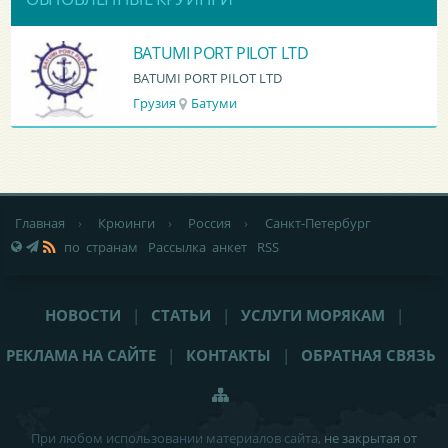
BATUMI PORT PILOT LTD
BATUMI PORT PILOT LTD
Грузия
Батуми
Главная
›
Крюинги
›
Россия
›
Санкт-Петербург
по странам
Рассылка анкет
RSS
НОВОСТИ
|
СТАТЬИ
|
УСЛУГИ МОРЯКАМ
|
РЕКЛАМА НА САЙТЕ
|
КОНТАКТЫ
|
ОБРАТНАЯ СВЯЗЬ
При любом использовании материалов сайта,
не закрытая от