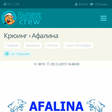
РУ
|
EN
Войти
Отзывы
Крюинг › Афалина
Главная
›
Крюинги
›
Россия
›
Санкт-Петербург
по странам
9019
05.12.2015 16:48:00