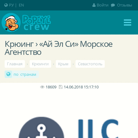
РУ
|
EN
Войти
Отзывы
Крюинг › «Ай Эл Си» Морское
Агентство
Главная
›
Крюинги
›
Крым
›
Севастополь
по странам
18609
14.06.2018 15:17:10