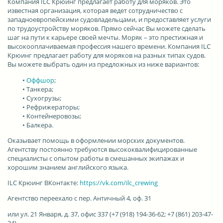
Компания ILC Крюинг
предлагает работу для моряков. Это
известная организация, которая ведет сотрудничество с
западноевропейскими судовладельцами, и предоставляет услуги
по трудоустройству моряков. Прямо сейчас Вы можете сделать
шаг на пути к карьере своей мечты. Моряк – это престижная и
высокооплачиваемая профессия нашего времени. Компания ILC
Крюинг предлагает работу для моряков на разных типах судов.
Вы можете выбрать один из предложных из ниже вариантов:
•
Оффшор
;
• Танкера;
• Сухогрузы;
• Рефрижераторы;
• Контейнеровозы;
• Балкера.
Оказывает помощь в оформлении морских документов.
Агентству постоянно требуются высококвалифицированные
специалисты с опытом работы в смешанных экипажах и
хорошим знанием английского языка.
ILC Крюинг ВКонтакте
:
https://vk.com/ilc_crewing
Агентство переехало
с пер. Античный 4, оф. 31
или ул. 21 Января, д. 37, офис 337 (+7 (918) 194-36-62; +7 (861) 203-47-
34)