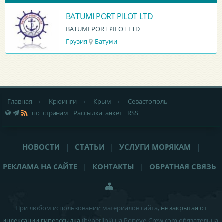
BATUMI PORT PILOT LTD
BATUMI PORT PILOT LTD
Грузия
Батуми
Главная
›
Крюинги
›
Крым
›
Севастополь
по странам
Рассылка анкет
RSS
НОВОСТИ
|
СТАТЬИ
|
УСЛУГИ МОРЯКАМ
|
РЕКЛАМА НА САЙТЕ
|
КОНТАКТЫ
|
ОБРАТНАЯ СВЯЗЬ
При любом использовании материалов сайта,
не закрытая от
индексации гиперссылка
(hyperlink) на Popeye-Crew.com обязательна.