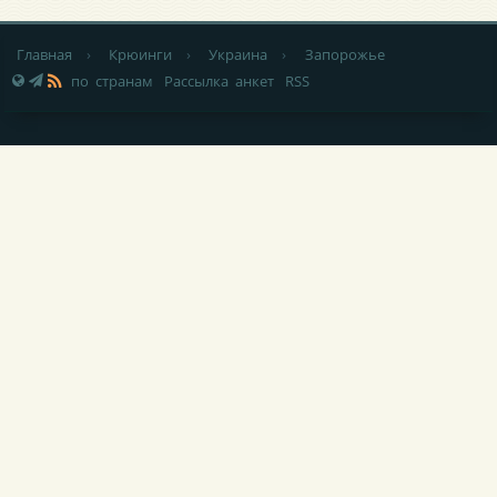
Главная
›
Крюинги
›
Украина
›
Запорожье
по странам
Рассылка анкет
RSS
НОВОСТИ
|
СТАТЬИ
|
УСЛУГИ МОРЯКАМ
|
РЕКЛАМА НА САЙТЕ
|
КОНТАКТЫ
|
ОБРАТНАЯ СВЯЗЬ
При любом использовании материалов сайта,
не закрытая от
индексации гиперссылка
(hyperlink) на Popeye-Crew.com обязательна.
Администрация сайта «Popeye-Crew.com» не имеет никакого
отношения к морским агентствам и
не оказывает прямого
содействия в трудоустройстве
. Ответственность за содержание
объявлений (вакансий, резюме, комментариев) несут их авторы.
Подать объявление (вакансию/резюме/крюинг) без регистрации
можно отправив письмо на е-майл администрации сайта: