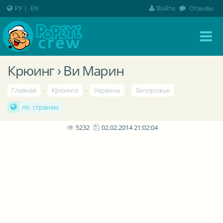
РУ
|
EN
Войти
Отзывы
Крюинг › Ви Марин
Главная
›
Крюинги
›
Украина
›
Запорожье
по странам
5232
02.02.2014 21:02:04