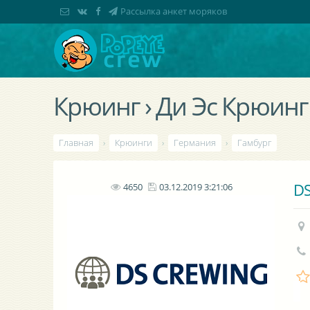
Рассылка анкет моряков
Крюинг › Ди Эс Крюинг
Главная
›
Крюинги
›
Германия
›
Гамбург
DS
4650
03.12.2019 3:21:06