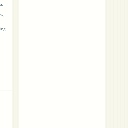
и,
х
ь,
ting