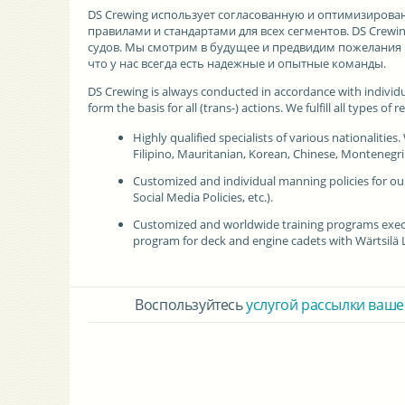
DS Crewing
использует согласованную и оптимизирован
правилами и стандартами для всех сегментов. DS Crew
судов. Мы смотрим в будущее и предвидим пожелания 
что у нас всегда есть надежные и опытные команды.
DS Crewing
is always conducted in accordance with individ
form the basis for all (trans-) actions. We fulfill all types 
Highly qualified specialists of various nationalitie
Filipino, Mauritanian, Korean, Chinese, Monteneg
Customized and individual manning policies for our 
Social Media Policies, etc.).
Customized and worldwide training programs execut
program for deck and engine cadets with Wärtsilä
Воспользуйтесь
услугой рассылки ваше