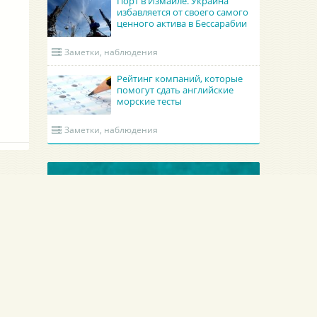
Порт в Измаиле. Украина
избавляется от своего самого
ценного актива в Бессарабии
Заметки, наблюдения
Рейтинг компаний, которые
помогут сдать английские
морские тесты
Заметки, наблюдения
ОБНОВЛЕННЫЕ КРУИНГИ
Гроно Шиппинг Эдженси
Academy Maritime Services Ltd.
GRONO SHIPPING AGENCY Spolka z o.o.
Academy Maritime Services Ltd.
Польша
Гдыня