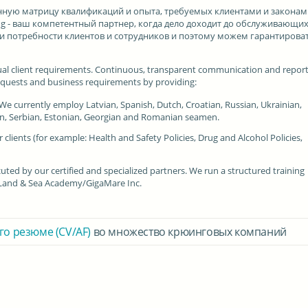
ную матрицу квалификаций и опыта, требуемых клиентами и законам
ing - ваш компетентный партнер, когда дело доходит до обслуживающи
и потребности клиентов и сотрудников и поэтому можем гарантироват
ual client requirements. Continuous, transparent communication and repor
of requests and business requirements by providing:
s. We currently employ Latvian, Spanish, Dutch, Croatian, Russian, Ukrainian,
rin, Serbian, Estonian, Georgian and Romanian seamen.
clients (for example: Health and Safety Policies, Drug and Alcohol Policies,
ed by our certified and specialized partners. We run a structured training
 Land & Sea Academy/GigaMare Inc.
го резюме (CV/AF)
во множество крюинговых компаний