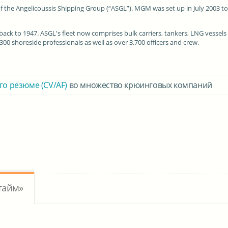
f the Angelicoussis Shipping Group (“ASGL”). MGM was set up in July 2003 t
 back to 1947. ASGL's fleet now comprises bulk carriers, tankers, LNG vessels
00 shoreside professionals as well as over 3,700 officers and crew.
го резюме (CV/AF)
во множество крюинговых компаний
тайм»