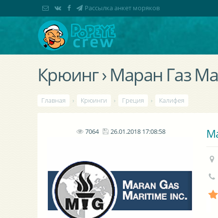
Рассылка анкет моряков
Крюинг › Маран Газ М
Главная
›
Крюинги
›
Греция
›
Калифея
Ma
7064
26.01.2018 17:08:58