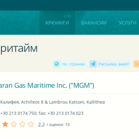
КРЮИНГИ
ВАКАНСИИ
УСЛУГИ
аритайм
по странам
Рассылка анкет
ran Gas Maritime Inc. (“MGM”)
Калифея, Achilleos 8 & Lambrou Katsoni, Kallithea
+30 213 0174 750; fax: +30 213 0174 023
2,2
/ оценок:
13