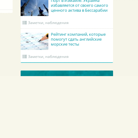
Порт в Измаиле. Украина
избавляется от своего самого
ценного актива в Бессарабии
Заметки, наблюдения
Рейтинг компаний, которые
помогут сдать английские
морские тесты
Заметки, наблюдения
ОБНОВЛЕННЫЕ КРУИНГИ
Гроно Шиппинг Эдженси
Academy Maritime Services Ltd.
GRONO SHIPPING AGENCY Spolka z o.o.
Academy Maritime Services Ltd.
Польша
Гдыня