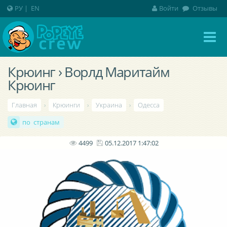
РУ
|
EN
Войти
Отзывы
Крюинг › Ворлд Маритайм
Крюинг
Главная
›
Крюинги
›
Украина
›
Одесса
по странам
4499
05.12.2017 1:47:02