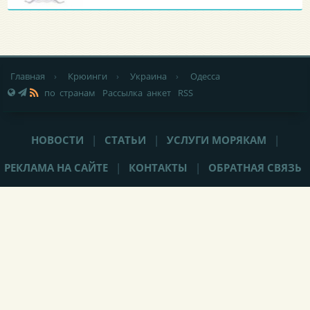
Главная
›
Крюинги
›
Украина
›
Одесса
по странам
Рассылка анкет
RSS
НОВОСТИ
|
СТАТЬИ
|
УСЛУГИ МОРЯКАМ
|
РЕКЛАМА НА САЙТЕ
|
КОНТАКТЫ
|
ОБРАТНАЯ СВЯЗЬ
При любом использовании материалов сайта,
не закрытая от
индексации гиперссылка
(hyperlink) на Popeye-Crew.com обязательна.
Администрация сайта «Popeye-Crew.com» не имеет никакого
отношения к морским агентствам и
не оказывает прямого
содействия в трудоустройстве
. Ответственность за содержание