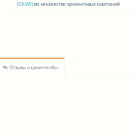
(CV/AF)
во множество крюинговых компаний
Отзывы о крюинге «Ворлд Маритайм Крюинг»