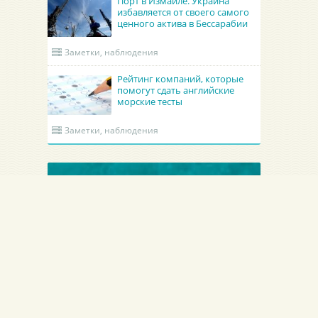
Порт в Измаиле. Украина
избавляется от своего самого
ценного актива в Бессарабии
Заметки, наблюдения
Рейтинг компаний, которые
помогут сдать английские
морские тесты
Заметки, наблюдения
ОБНОВЛЕННЫЕ КРУИНГИ
Academy Maritime Services Ltd.
BATUMI PORT PILOT LTD
Academy Maritime Services Ltd.
BATUMI PORT PILOT LTD
Грузия
Батуми