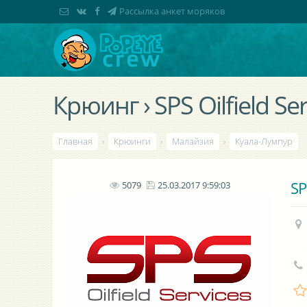
Рассылка анкет моряков
Крюинг › SPS Oilfield Ser
Главная
›
Крюинги
›
Малайзия
›
Куала-Лумпур
SP
5079
25.03.2017 9:59:03