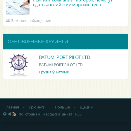
сдать английские морские тесты
Заметки, наблюдения
ОБНОВЛЕННЫЕ КРУИНГИ
BATUMI PORT PILOT LTD
BATUMI PORT PILOT LTD
Грузия
Батуми
Главная
›
Крюинги
›
Польша
›
Щецин
по странам
Рассылка анкет
RSS