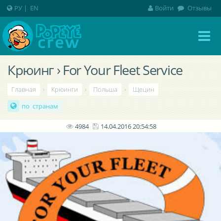
РУ
|
EN
Войти
Отзывы
Крюинг › For Your Fleet Service
Главная
›
Крюинги
›
Польша
›
Щецин
по странам
4984
14.04.2016 20:54:58