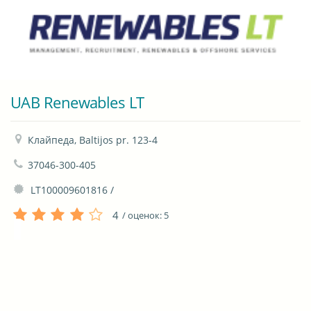
UAB Renewables LT
Клайпеда, Baltijos pr. 123-4
37046-300-405
 LT100009601816 / 
4
/ оценок:
5