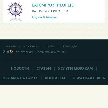
BATUMI PORT PILOT LTD
BATUMI PORT PILOT LTD
Грузия
Батуми
Главная
›
Крюинги
›
Литва
›
Клайпеда
по странам
Рассылка анкет
RSS
НОВОСТИ
|
СТАТЬИ
|
УСЛУГИ МОРЯКАМ
|
РЕКЛАМА НА САЙТЕ
|
КОНТАКТЫ
|
ОБРАТНАЯ СВЯЗЬ
При любом использовании материалов сайта,
не закрытая от
индексации гиперссылка
(hyperlink) на Popeye-Crew.com обязательна.