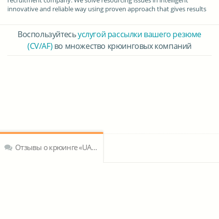
recruitment company. We solve resourcing issues in intelligent
innovative and reliable way using proven approach that gives results
Воспользуйтесь
услугой рассылки вашего резюме
(CV/AF)
во множество крюинговых компаний
Отзывы о крюинге «UAB Renewables LT»