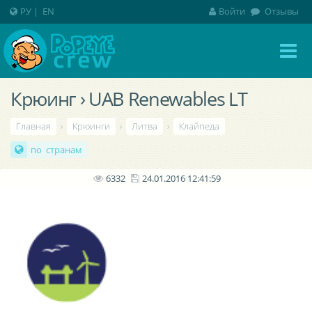
РУ
|
EN
Войти
Отзывы
Крюинг › UAB Renewables LT
Главная
›
Крюинги
›
Литва
›
Клайпеда
по странам
6332
24.01.2016 12:41:59