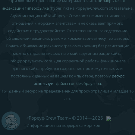
При любом использовании материалов сайта,
не закрытая от
индексации гиперссылка
(hyperlink) на Popeye-Crew.com обязательна.
Администрация сайта «Popeye-Crew.com» не имеет никакого
отношения к морским агентствам и
не оказывает прямого
содействия в трудоустройстве
. Ответственность за содержание
объявлений (вакансий, резюме, комментариев) несут их авторы.
Подать объявление (вакансию/резюме/крюинг) без регистрации
можно отправив письмо на е-майл администрации сайта:
info
@
popeye-crew.com. Для корректной работы функционала
данного сайта требуется сохранение промежуточных или
постоянных данных на вашем компьютере, поэтому
ресурс
использует
файлы cookies браузера
.
16+
Данный ресурс не предназначен для просмотра лицам младше 16
лет.
«Popeye-Crew Team» © 2014—2026
Информационная поддержка моряков