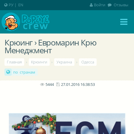
РУ
|
EN
Войти
Отзывы
Крюинг › Евромарин Крю
Менеджмент
Главная
›
Крюинги
›
Украина
›
Одесса
по странам
5444
27.01.2016 16:38:53