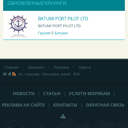
ОБНОВЛЕННЫЕ КРУИНГИ
BATUMI PORT PILOT LTD
BATUMI PORT PILOT LTD
Грузия
Батуми
Главная
›
Крюинги
›
Украина
›
Одесса
по странам
Рассылка анкет
RSS
НОВОСТИ
|
СТАТЬИ
|
УСЛУГИ МОРЯКАМ
|
РЕКЛАМА НА САЙТЕ
|
КОНТАКТЫ
|
ОБРАТНАЯ СВЯЗЬ