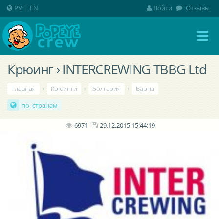
РУ
|
EN
Войти
Отзывы
Крюинг › INTERCREWING TBBG Ltd
Главная
›
Крюинги
›
Болгария
›
Варна
по странам
6971
29.12.2015 15:44:19