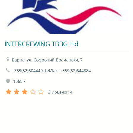
INTERCREWING TBBG Ltd
Варна, ул. Софроний Врачански, 7
+359(52)604449; tel/fax: +359(52)644884
 1565 / 
3
/ оценок:
4