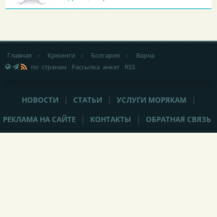
Главная
›
Крюинги
›
Болгария
›
Варна
по странам
Рассылка анкет
RSS
НОВОСТИ
|
СТАТЬИ
|
УСЛУГИ МОРЯКАМ
|
РЕКЛАМА НА САЙТЕ
|
КОНТАКТЫ
|
ОБРАТНАЯ СВЯЗЬ
При любом использовании материалов сайта,
не закрытая от
индексации гиперссылка
(hyperlink) на Popeye-Crew.com обязательна.
Администрация сайта «Popeye-Crew.com» не имеет никакого
отношения к морским агентствам и
не оказывает прямого
содействия в трудоустройстве
. Ответственность за содержание