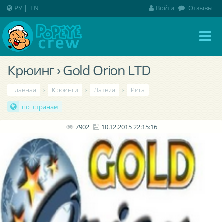
РУ
|
EN
Войти
Отзывы
Крюинг › Gold Orion LTD
Главная
›
Крюинги
›
Латвия
›
Рига
по странам
7902
10.12.2015 22:15:16