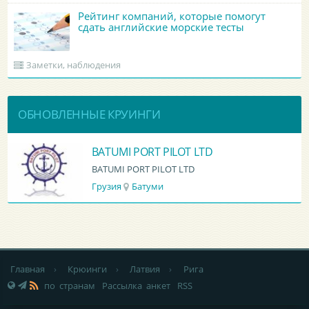
Рейтинг компаний, которые помогут
сдать английские морские тесты
Заметки, наблюдения
ОБНОВЛЕННЫЕ КРУИНГИ
BATUMI PORT PILOT LTD
BATUMI PORT PILOT LTD
Грузия
Батуми
Главная
›
Крюинги
›
Латвия
›
Рига
по странам
Рассылка анкет
RSS