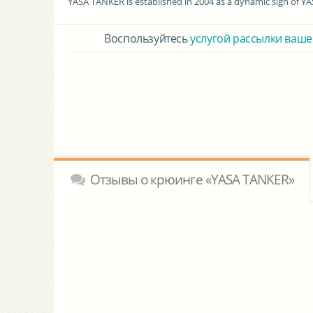
YASA TANKER is established in 2004 as a dynamic sign of YA
Воспользуйтесь
услугой рассылки ваше
Отзывы о крюинге «YASA TANKER»