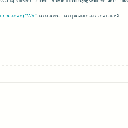
SA Group's desire to expand further into challenging Seaborne Tanker indus
го резюме (CV/AF)
во множество крюинговых компаний