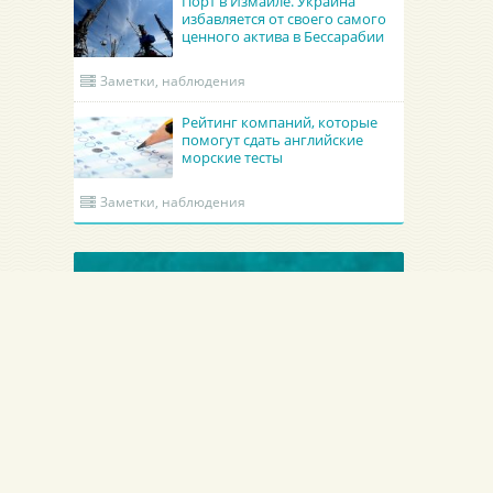
Порт в Измаиле. Украина
избавляется от своего самого
ценного актива в Бессарабии
Заметки, наблюдения
Рейтинг компаний, которые
помогут сдать английские
морские тесты
Заметки, наблюдения
ОБНОВЛЕННЫЕ КРУИНГИ
Гроно Шиппинг Эдженси
Academy Maritime Services Ltd.
B
GRONO SHIPPING AGENCY Spolka z o.o.
Academy Maritime Services Ltd.
B
Польша
Гдыня
Г