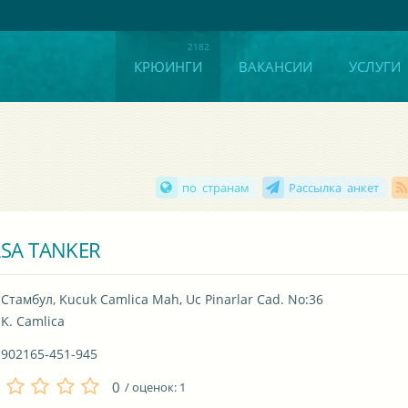
КРЮИНГИ
ВАКАНСИИ
УСЛУГИ
по странам
Рассылка анкет
ASA TANKER
Стамбул, Kucuk Camlica Mah, Uc Pinarlar Cad. No:36

K. Camlica
902165-451-945
0
/ оценок:
1