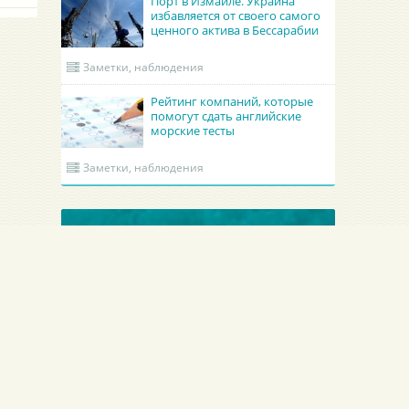
Порт в Измаиле. Украина
избавляется от своего самого
ценного актива в Бессарабии
Заметки, наблюдения
Рейтинг компаний, которые
помогут сдать английские
морские тесты
Заметки, наблюдения
ОБНОВЛЕННЫЕ КРУИНГИ
Гроно Шиппинг Эдженси
Academy Maritime Services Ltd.
GRONO SHIPPING AGENCY Spolka z o.o.
Academy Maritime Services Ltd.
Польша
Гдыня