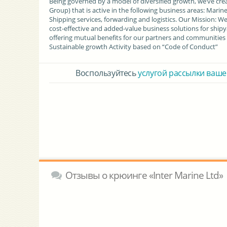
Being governed by a model of diversified growth, we’ve cr
Group) that is active in the following business areas: Mar
Shipping services, forwarding and logistics. Our Mission: We
cost-effective and added-value business solutions for shipy
offering mutual benefits for our partners and communities t
Sustainable growth Activity based on “Code of Conduct”
Воспользуйтесь
услугой рассылки ваше
Отзывы о крюинге «Inter Marine Ltd»