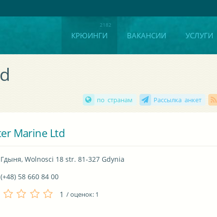
КРЮИНГИ
ВАКАНСИИ
УСЛУГИ
td
по странам
Рассылка анкет
ter Marine Ltd
Гдыня, Wolnosci 18 str. 81-327 Gdynia
(+48) 58 660 84 00
1
/ оценок:
1