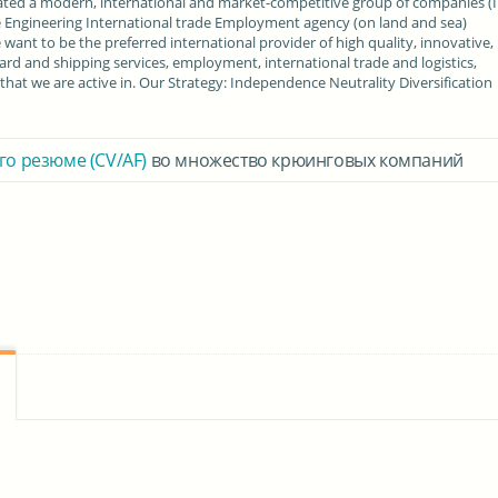
eated a modern, international and market-competitive group of companies (
ine Engineering International trade Employment agency (on land and sea)
 want to be the preferred international provider of high quality, innovative,
ard and shipping services, employment, international trade and logistics,
hat we are active in. Our Strategy: Independence Neutrality Diversification
го резюме (CV/AF)
во множество крюинговых компаний