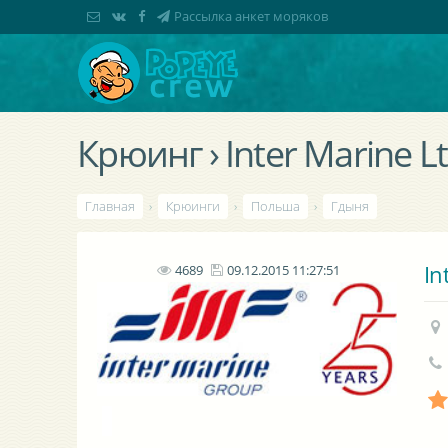
Рассылка анкет моряков
Крюинг › Inter Marine L
Главная
›
Крюинги
›
Польша
›
Гдыня
In
4689
09.12.2015 11:27:51