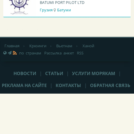
BATUMI PORT PILOT LTD
Грузия
Батуми
Главная
›
Крюинги
›
Вьетнам
›
Ханой
по странам
Рассылка анкет
RSS
НОВОСТИ
|
СТАТЬИ
|
УСЛУГИ МОРЯКАМ
|
РЕКЛАМА НА САЙТЕ
|
КОНТАКТЫ
|
ОБРАТНАЯ СВЯЗЬ
При любом использовании материалов сайта,
не закрытая от
индексации гиперссылка
(hyperlink) на Popeye-Crew.com обязательна.
Администрация сайта «Popeye-Crew.com» не имеет никакого
отношения к морским агентствам и
не оказывает прямого