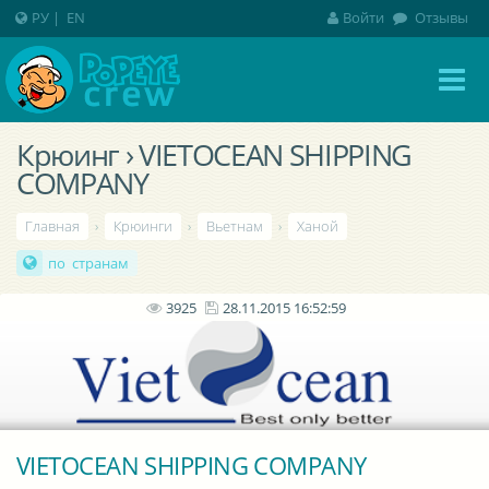
РУ
|
EN
Войти
Отзывы
Крюинг › VIETOCEAN SHIPPING
COMPANY
Главная
›
Крюинги
›
Вьетнам
›
Ханой
по странам
3925
28.11.2015 16:52:59
VIETOCEAN SHIPPING COMPANY