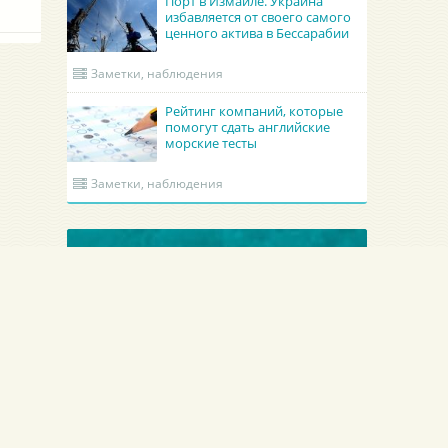
Порт в Измаиле. Украина
избавляется от своего самого
ценного актива в Бессарабии
Заметки, наблюдения
Рейтинг компаний, которые
помогут сдать английские
морские тесты
Заметки, наблюдения
ОБНОВЛЕННЫЕ КРУИНГИ
Гроно Шиппинг Эдженси
Academy Maritime Services Ltd.
GRONO SHIPPING AGENCY Spolka z o.o.
Academy Maritime Services Ltd.
Польша
Гдыня