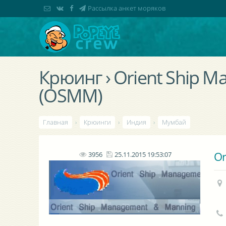
Рассылка анкет моряков
Крюинг › Orient Ship 
(OSMM)
Главная
›
Крюинги
›
Индия
›
Мумбай
Or
3956
25.11.2015 19:53:07