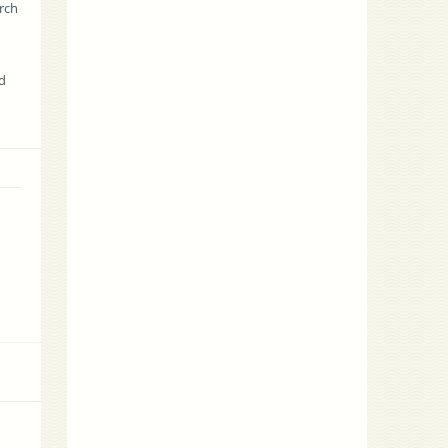
rch
nd