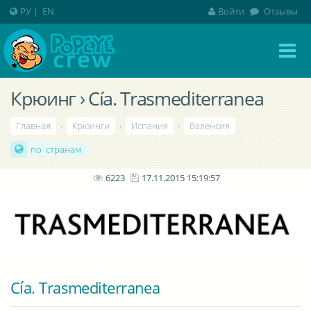
РУ
|
EN
Войти
Отзывы
Крюинг › Cía. Trasmediterranea
Главная
›
Крюинги
›
Испания
›
Валенсия
по странам
6223
17.11.2015 15:19:57
Cía. Trasmediterranea