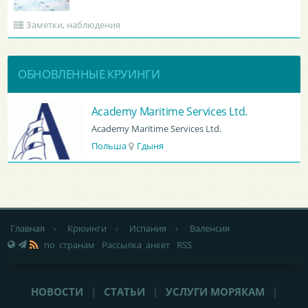
Заметки, наблюдения
ОБНОВЛЕННЫЕ КРУИНГИ
BATUMI PORT PILOT LTD
BATUMI PORT PILOT LTD
Грузия
Батуми
Главная
›
Крюинги
›
Испания
›
Валенсия
по странам
Рассылка анкет
RSS
НОВОСТИ
|
СТАТЬИ
|
УСЛУГИ МОРЯКАМ
|