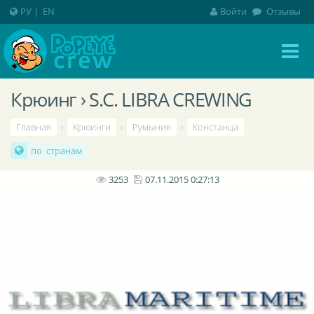
РУ
|
EN
Войти
Отзывы
Крюинг › S.C. LIBRA CREWING
Главная
›
Крюинги
›
Румыния
›
Констанца
по странам
3253
07.11.2015 0:27:13