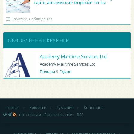
сдать английские морские тесты
Заметки, наблюдения
ОБНОВЛЕННЫЕ КРУИНГИ
BATUMI PORT PILOT LTD
BATUMI PORT PILOT LTD
Грузия
Батуми
Главная
›
Крюинги
›
Румыния
›
Констанца
по странам
Рассылка анкет
RSS