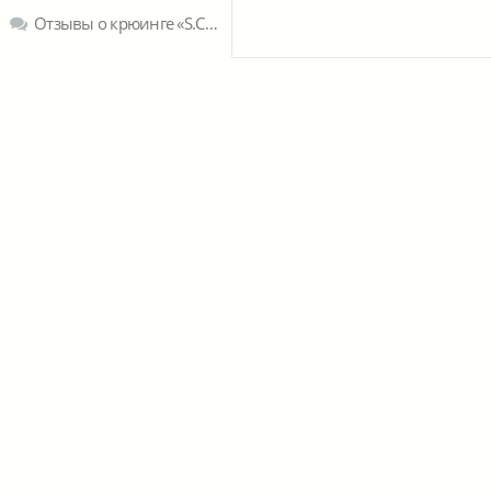
Отзывы о крюинге «S.C. LIBRA CREWING»