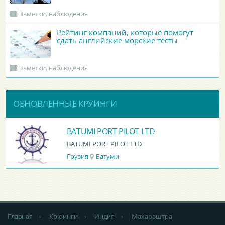
Заметки, наблюдения
Рейтинг компаний, которые помогут
сдать английские морские тесты
Заметки, наблюдения
ОБНОВЛЕННЫЕ КРУИНГИ
BATUMI PORT PILOT LTD
BATUMI PORT PILOT LTD
Грузия
Батуми
Главная
›
Крюинги
›
Индия
›
Махараштра