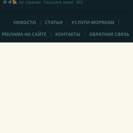
по странам
Рассылка анкет
RSS
НОВОСТИ
|
СТАТЬИ
|
УСЛУГИ МОРЯКАМ
|
РЕКЛАМА НА САЙТЕ
|
КОНТАКТЫ
|
ОБРАТНАЯ СВЯЗЬ
При любом использовании материалов сайта,
не закрытая от
индексации гиперссылка
(hyperlink) на Popeye-Crew.com обязательна.
Администрация сайта «Popeye-Crew.com» не имеет никакого
отношения к морским агентствам и
не оказывает прямого
содействия в трудоустройстве
. Ответственность за содержание
объявлений (вакансий, резюме, комментариев) несут их авторы.
Подать объявление (вакансию/резюме/крюинг) без регистрации
можно отправив письмо на е-майл администрации сайта:
info
@
popeye-crew.com. Для корректной работы функционала
данного сайта требуется сохранение промежуточных или
постоянных данных на вашем компьютере, поэтому
ресурс