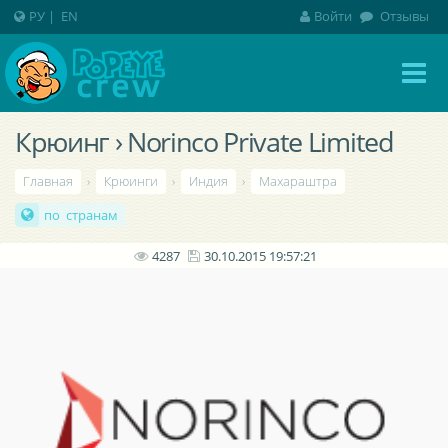
РУ
|
EN
Войти
Отзывы
Крюинг › Norinco Private Limited
Главная
›
Крюинги
›
Индия
›
Махараштра
по странам
4287
30.10.2015 19:57:21