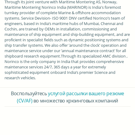
Through its joint venture with Maritime Montering AS, Norway,
Maritime Montering Norinco India (MARINOR) is India's foremost
turnkey provider of complete Marine & offshore accommodation
systems. Service Devision- ISO 9001 DNV certified Norinco’s team of
engineers, based in India’s maritime hubs of Mumbai, Chennai and
Cochin, are trained by OEMs in installation, commissioning and
maintenance of ship equipment and ship-building equipment, and are
proficient in specialist fields such as dynamic positioning systems and
ship transfer systems. We also offer ’around the clock’ operation and
maintenance service under our ‘annual maintenance contract’ for all
shipboard research equipment.Through its specialized AMC division ,
Norinco is the only company in India that provides comprehensive
maintenance services 24/7, 365 days a year for extremely
sophisticated equipment onboard India’s premier Science and
research vehicles.
Воспользуйтесь
услугой рассылки вашего резюме
(CV/AF)
во множество крюинговых компаний