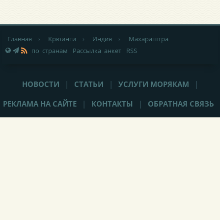
Главная
›
Крюинги
›
Индия
›
Махараштра
по странам
Рассылка анкет
RSS
НОВОСТИ
|
СТАТЬИ
|
УСЛУГИ МОРЯКАМ
|
РЕКЛАМА НА САЙТЕ
|
КОНТАКТЫ
|
ОБРАТНАЯ СВЯЗЬ
При любом использовании материалов сайта,
не закрытая от
индексации гиперссылка
(hyperlink) на Popeye-Crew.com обязательна.
Администрация сайта «Popeye-Crew.com» не имеет никакого
отношения к морским агентствам и
не оказывает прямого
содействия в трудоустройстве
. Ответственность за содержание
объявлений (вакансий, резюме, комментариев) несут их авторы.
Подать объявление (вакансию/резюме/крюинг) без регистрации