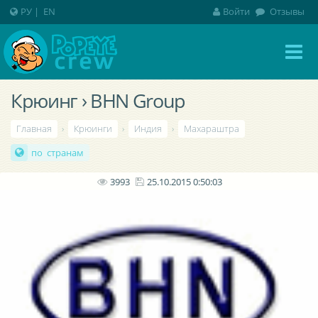
РУ
|
EN
Войти
Отзывы
Крюинг › BHN Group
Главная
›
Крюинги
›
Индия
›
Махараштра
по странам
3993
25.10.2015 0:50:03