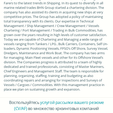
Farers to the latest trends in Shipping. In its quest to diversify in all
marine related trades BHN Group started a chartering division. The
company has also assisted its clients in acquiring new ships at very
competitive prices. The Group has adopted a policy of maintaining
total transparency with its clients. Our expertise in Technical
Management / Ship Management / Crew Management / Vessels
Chartering / Port Management / Trading in Bulk Commodities, has
grown over the years resulting in high levels of customer satisfaction.
Today we are capable of Chartering and Managing a wide range of
vessels ranging from Tankers / LPG , Bulk Carriers, Containers, Self Un-
loaders, Dynamic Positioning Vessels, FPSO’s Off Shore, Survey Vessel,
Dredgers, Maintenance and Work Boat. The company has two arms
for managing, Main Fleet vessels and other for its Offshore Vessel’s
division. The Companies progress is attributed to a team of highly
dedicated and trained professionals, consisting of Master Mariners,
Chief Engineers and Management Staff. The team is responsible for
planning, organizing, staffing, training and budgeting as also
coordinating repairs and arranging for Inspections and Surveys of
Vessels / Cargoes / Commodities. With this management practice in
place we plan on sustaining growth and expansion.
Воспользуйтесь
услугой рассылки вашего резюме
(CV/AF)
во множество крюинговых компаний