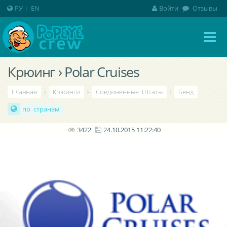
РУ
|
EN
Войти
Отзывы
Крюинг › Polar Cruises
Главная
›
Крюинги
›
Соединенные Штаты
›
Бенд
по странам
3422
24.10.2015 11:22:40