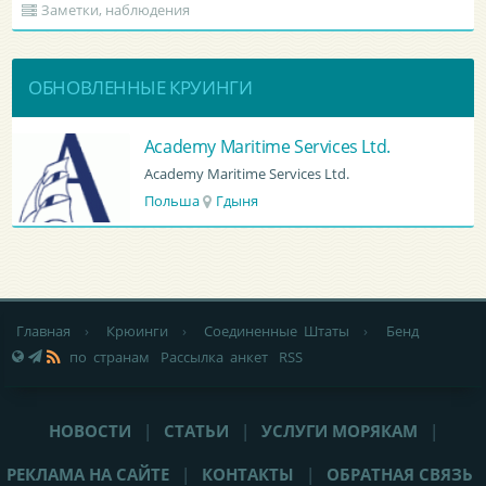
Заметки, наблюдения
ОБНОВЛЕННЫЕ КРУИНГИ
BATUMI PORT PILOT LTD
BATUMI PORT PILOT LTD
Грузия
Батуми
Главная
›
Крюинги
›
Соединенные Штаты
›
Бенд
по странам
Рассылка анкет
RSS
НОВОСТИ
|
СТАТЬИ
|
УСЛУГИ МОРЯКАМ
|
РЕКЛАМА НА САЙТЕ
|
КОНТАКТЫ
|
ОБРАТНАЯ СВЯЗЬ