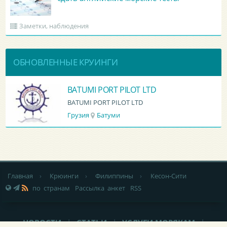
Заметки, наблюдения
ОБНОВЛЕННЫЕ КРУИНГИ
BATUMI PORT PILOT LTD
BATUMI PORT PILOT LTD
Грузия
Батуми
Главная
›
Крюинги
›
Филиппины
›
Кесон-Сити
по странам
Рассылка анкет
RSS
НОВОСТИ
|
СТАТЬИ
|
УСЛУГИ МОРЯКАМ
|