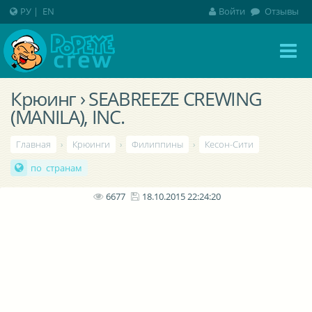
РУ
|
EN
Войти
Отзывы
Крюинг › SEABREEZE CREWING
(MANILA), INC.
Главная
›
Крюинги
›
Филиппины
›
Кесон-Сити
по странам
6677
18.10.2015 22:24:20