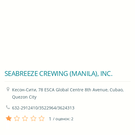
SEABREEZE CREWING (MANILA), INC.
Кесон-Сити, 78 ESCA Global Centre 8th Avenue, Cubao, 
Quezon City
632-2912410/3522964/3624313
1
/ оценок:
2