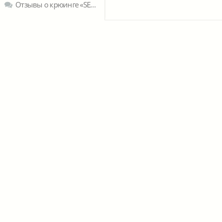
Отзывы о крюинге «SEABREEZE CREWING (MANILA), INC.»