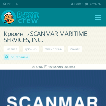
РУ
|
EN
Войти
Отзывы
Крюинг › SCANMAR MARITIME
SERVICES, INC.
Главная
›
Крюинги
›
Филиппины
›
Макати
по странам
4806
18.10.2015 20:26:43