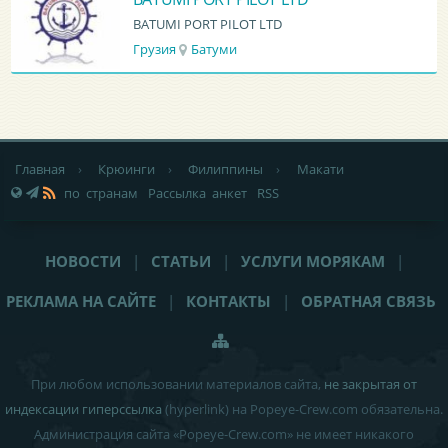
BATUMI PORT PILOT LTD
Грузия
Батуми
Главная
›
Крюинги
›
Филиппины
›
Макати
по странам
Рассылка анкет
RSS
НОВОСТИ
|
СТАТЬИ
|
УСЛУГИ МОРЯКАМ
|
РЕКЛАМА НА САЙТЕ
|
КОНТАКТЫ
|
ОБРАТНАЯ СВЯЗЬ
При любом использовании материалов сайта,
не закрытая от
индексации гиперссылка
(hyperlink) на Popeye-Crew.com обязательна.
Администрация сайта «Popeye-Crew.com» не имеет никакого