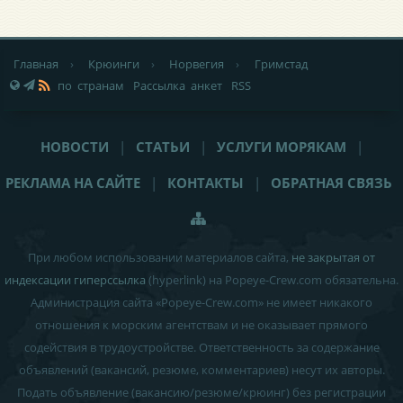
Главная
›
Крюинги
›
Норвегия
›
Гримстад
по странам
Рассылка анкет
RSS
НОВОСТИ
|
СТАТЬИ
|
УСЛУГИ МОРЯКАМ
|
РЕКЛАМА НА САЙТЕ
|
КОНТАКТЫ
|
ОБРАТНАЯ СВЯЗЬ
При любом использовании материалов сайта,
не закрытая от
индексации гиперссылка
(hyperlink) на Popeye-Crew.com обязательна.
Администрация сайта «Popeye-Crew.com» не имеет никакого
отношения к морским агентствам и
не оказывает прямого
содействия в трудоустройстве
. Ответственность за содержание
объявлений (вакансий, резюме, комментариев) несут их авторы.
Подать объявление (вакансию/резюме/крюинг) без регистрации