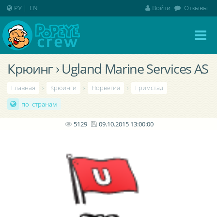
РУ
|
EN
Войти
Отзывы
Крюинг › Ugland Marine Services AS
Главная
›
Крюинги
›
Норвегия
›
Гримстад
по странам
5129
09.10.2015 13:00:00