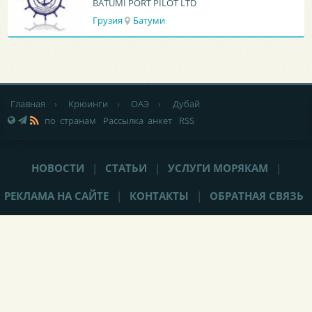
BATUMI PORT PILOT LTD
Грузия
Батуми
Главная
›
Крюинги
›
ОАЭ
›
Дубай
по странам
Рассылка анкет
RSS
НОВОСТИ
|
СТАТЬИ
|
УСЛУГИ МОРЯКАМ
|
РЕКЛАМА НА САЙТЕ
|
КОНТАКТЫ
|
ОБРАТНАЯ СВЯЗЬ
При любом использовании материалов сайта,
не закрытая от
индексации гиперссылка
(hyperlink) на Popeye-Crew.com обязательна.
Администрация сайта «Popeye-Crew.com» не имеет никакого
отношения к морским агентствам и
не оказывает прямого