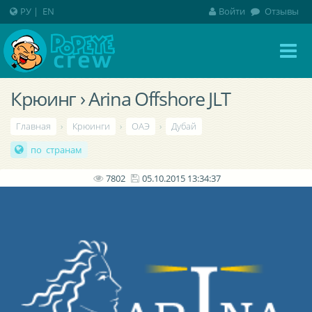
РУ
|
EN
Войти
Отзывы
Крюинг › Arina Offshore JLT
Главная
›
Крюинги
›
ОАЭ
›
Дубай
по странам
7802
05.10.2015 13:34:37