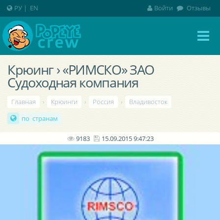
РУ
|
EN
Войти
Отзывы
Крюинг › «РИМСКО» ЗАО
Судоходная компания
Главная
›
Крюинги
›
Россия
›
Владивосток
по странам
9183
15.09.2015 9:47:23