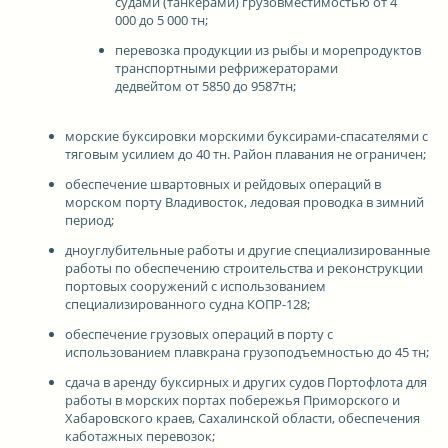
судами (танкерами) грузовместимостью от 4
000 до 5 000 тн;
перевозка продукции из рыбы и морепродуктов
транспортными рефрижераторами
дедвейтом от 5850 до 9587тн;
морские буксировки морскими буксирами-спасателями с
тяговым усилием до 40 тн. Район плавания не ограничен;
обеспечение швартовных и рейдовых операций в
морском порту Владивосток, ледовая проводка в зимний
период;
дноуглубительные работы и другие специализированные
работы по обеспечению строительства и реконструкции
портовых сооружений с использованием
специализированного судна КОПР-128;
обеспечение грузовых операций в порту с
использованием плавкрана грузоподъемностью до 45 тн;
сдача в аренду буксирных и других судов Портофлота для
работы в морских портах побережья Приморского и
Хабаровского краев, Сахалинской области, обеспечения
каботажных перевозок;