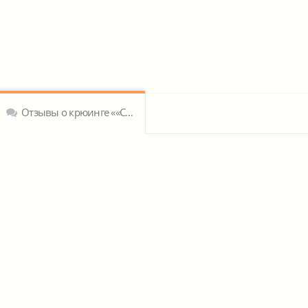
Отзывы о крюинге ««Судоходная компания «Павино» ООО»