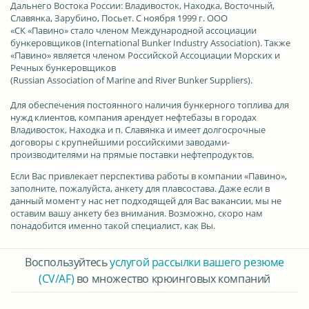
Дальнего Востока России: Владивосток, Находка, Восточный,
Славянка, Зарубино, Посьет. С ноября 1999 г. ООО
«СК «Павино» стало членом Международной ассоциации
бункеровщиков (International Bunker Industry Association). Также
«Павино» является членом Российской Ассоциации Морских и
Речных бункеровщиков
(
Russian
Association
of
Marine
and
River
Bunker
Suppliers
).
Для обеспечения постоянного наличия бункерного топлива для
нужд клиентов, компания арендует нефтебазы в городах
Владивосток, Находка и п. Славянка и имеет долгосрочные
договоры с крупнейшими российскими заводами-
производителями на прямые поставки нефтепродуктов.
Если Вас привлекает перспектива работы в компании «Павино»
,
заполните, пожалуйста, анкету для плавсостава. Даже если в
данный момент у нас нет подходящей для Вас вакансии, мы не
оставим вашу анкету без внимания. Возможно, скоро нам
понадобится именно такой специалист, как Вы.
Воспользуйтесь
услугой рассылки вашего резюме
(CV/AF)
во множество крюинговых компаний