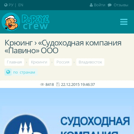
РУ
|
EN
Войти
Отзывы
Крюинг › «Судоходная компания
«Павино» ООО
Главная
›
Крюинги
›
Россия
›
Владивосток
по странам
8418
22.12.2015 19:46:37