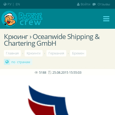
РУ
|
EN
Войти
Отзывы
Крюинг › Oceanwide Shipping &
Chartering GmbH
Главная
›
Крюинги
›
Германия
›
Бремен
по странам
5188
25.08.2015 15:55:03