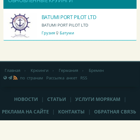
ОБНОВЛЕННЫЕ КРУИНГИ
BATUMI PORT PILOT LTD
BATUMI PORT PILOT LTD
Грузия
Батуми
Главная
›
Крюинги
›
Германия
›
Бремен
по странам
Рассылка анкет
RSS
НОВОСТИ
|
СТАТЬИ
|
УСЛУГИ МОРЯКАМ
|
РЕКЛАМА НА САЙТЕ
|
КОНТАКТЫ
|
ОБРАТНАЯ СВЯЗЬ
При любом использовании материалов сайта,
не закрытая от