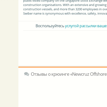
public-listed company on the Singapore Stock Exchange wit
construction organisations. With an extensive and growing o
construction vessels, and more than 3200 employees in over 40
Swiber name is synonymous with excellence, safety, innov
Воспользуйтесь
услугой рассылки ваше
Отзывы о крюинге «Newcruz Offshore 