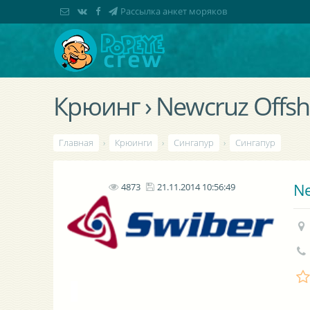
Рассылка анкет моряков
Крюинг › Newcruz Offsh
Главная
›
Крюинги
›
Сингапур
›
Сингапур
Ne
4873
21.11.2014 10:56:49