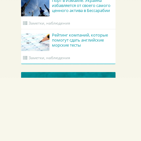
Порт в Измаиле. Украина
избавляется от своего самого
ценного актива в Бессарабии
Заметки, наблюдения
Рейтинг компаний, которые
помогут сдать английские
морские тесты
Заметки, наблюдения
ОБНОВЛЕННЫЕ КРУИНГИ
Гроно Шиппинг Эдженси
Academy Maritime Services Ltd.
B
GRONO SHIPPING AGENCY Spolka z o.o.
Academy Maritime Services Ltd.
B
Польша
Гдыня
Г