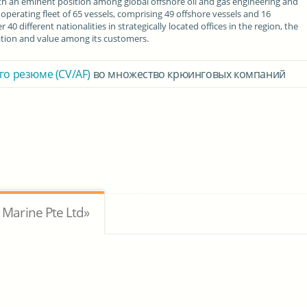
h an eminent position among global offshore oil and gas engineering and
perating fleet of 65 vessels, comprising 49 offshore vessels and 16
 different nationalities in strategically located offices in the region, the
ation and value among its customers.
го резюме (CV/AF)
во множество крюинговых компаний
Marine Pte Ltd»